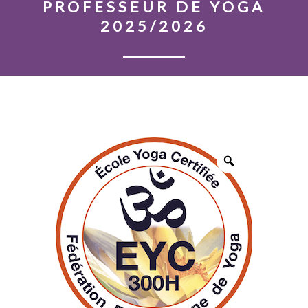
PROFESSEUR DE YOGA
o
2025/2026
n
t
e
n
t