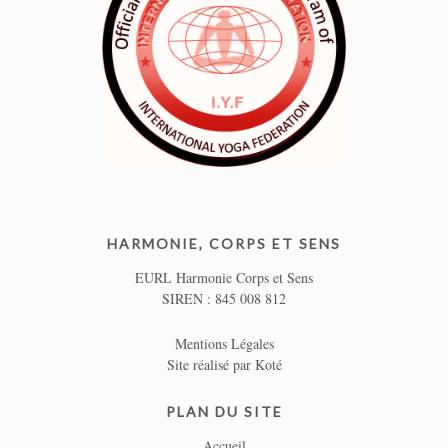
e
p
r
o
f
e
s
s
e
u
r
HARMONIE, CORPS ET SENS
d
EURL Harmonie Corps et Sens
e
SIREN : 845 008 812
Y
o
Mentions Légales
g
Site réalisé par
Koté
a
2
PLAN DU SITE
0
Accueil