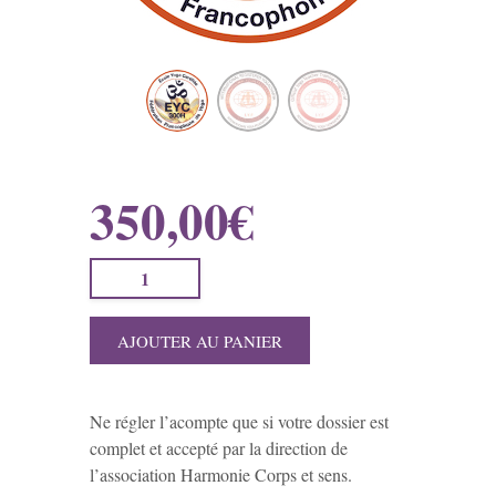
350,00
€
q
u
a
AJOUTER AU PANIER
n
t
i
Ne régler l’acompte que si votre dossier est
t
complet et accepté par la direction de
é
l’association Harmonie Corps et sens.
d