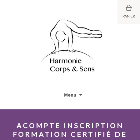
PANIER
S
Menu
k
i
p
t
ACOMPTE INSCRIPTION
o
FORMATION CERTIFIÉ DE
c